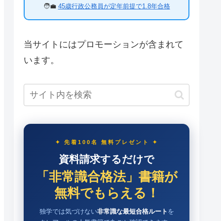
🧑‍💼
45歳行政公務員が定年前提で1.8年合格
当サイトにはプロモーションが含まれて
います。
✦ 先着100名 無料プレゼント ✦
資料請求するだけで
「非常識合格法」書籍が
無料でもらえる！
独学では気づけない
非常識な最短合格ルート
を