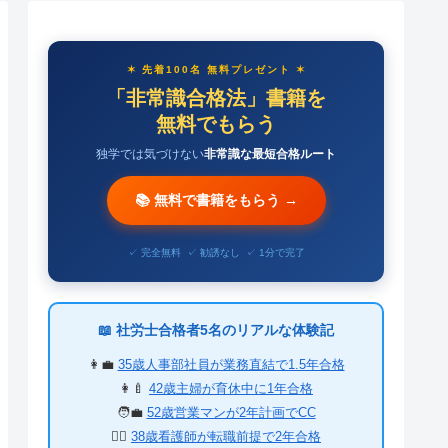
✶ 先着100名 無料プレゼント ✶
「非常識合格法」書籍を
無料でもらう
独学では気づけない
非常識な最短合格ルート
📚 無料で書籍をもらう →
✓ 完全無料 ✓ 勧誘なし ✓ 1分で完了
📖 社労士合格者5名のリアルな体験記
👩‍💼
35歳人事部社員が業務直結で1.5年合格
👩‍🍼
42歳主婦が育休中に1年合格
🧑‍💼
52歳営業マンが2年計画でCC
👩‍⚕️
38歳看護師が転職前提で2年合格