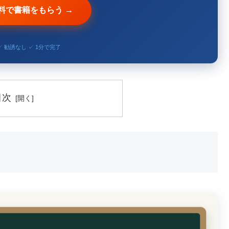
無料で書籍をもらう →
✓ 勧誘なし ✓ 1分で完了
目次