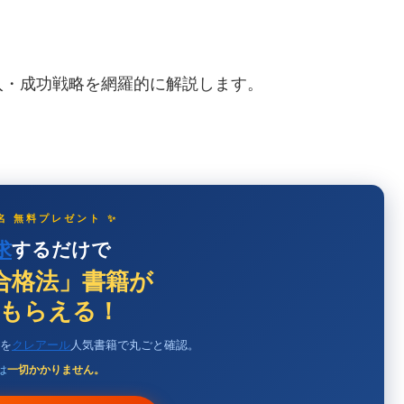
入・成功戦略を網羅的に解説します。
0名 無料プレゼント ✨
求
するだけで
合格法」書籍が
もらえる！
を
クレアール
人気書籍で丸ごと確認。
は
一切かかりません。